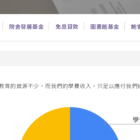
兒童生命培育
 (PDCE)
青少年事工
PDWS)
金齡信徒培育
文憑
院舍發展基金
免息貸款
圖書館基金
鮑
崇拜事工
行在社區的福音
教會領導與管理
(MABS)
海外延伸課程
 (MACE)
海外延伸課程(溫哥華)
MAWS)
育的資源不少，而我們的學費收入，只足以應付我們經常
海外延伸課程(悉尼、墨爾本、
碩士
克蘭)
牧學文學碩士