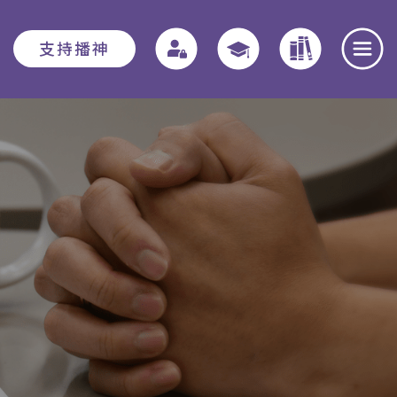
支持播神
報名須知
教務資訊
學院動態
入學申請須知
教務章則
最新消息
費用
特別生
奉獻團契
助學金與獎學
實習教育 - 道學碩
全職事奉探討
金
士
日
本院概覽
畢業生關顧計劃
聚會重溫