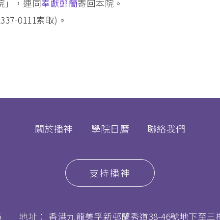
院」，連同
奉獻郵簡
寄回本院。
37-0111索取)。
關於播神
學院日曆
聯絡我們
支持播神
5
地址： 香港九龍美孚新邨蘭秀道38-46號地下至三