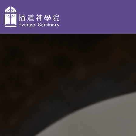
主
導
關於播神
為何選擇播
校本部課程
覽
神
認識我們
神學獨立選修體驗
教學團隊
院史及歷任院
學士學位及高等文
長
基督教研究 - 網上修
資格審定
AdvDipCS)
組織與行政
播神故事
深造文憑
校園剪影
我們是這樣蒙召
聖經研究深造文憑 
的