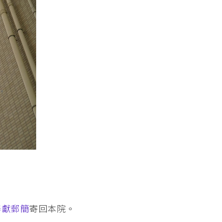
奉獻郵簡
寄回本院。