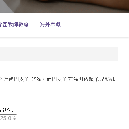
本院課程小冊
圖書館
院訊
子
宿舍
出版刊物
會園牧師教席
海外奉獻
惡劣天氣停課安排
校園開放時間
費開支的 25%，而開支的70%則依賴弟兄姊妹
奧