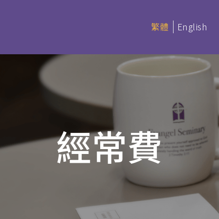
繁體
English
延伸部課程 (非學分)
本季科目
經常費
憑
延伸部證書課程
讀 (BACS &
基礎聖經
聖經研讀
神學研讀
教會事工
(PDBS)