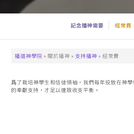
支持播神
基督教教育深造文憑
崇拜學深造文憑 (
主
基督教教育深造
記念播神需要
經常費
導
碩士學位
覽
道學碩士 (MDiv)
_Tier3
導
播道神學院
關於播神
支持播神
經常費
聖經研究文學碩士 
航
基督教教育文學碩士
連
崇拜學文學碩士 (
爲了栽培神學生和信徒領袖，我們每年投放在神學教
結
基督教教育文學
的奉獻支持，才足以達致收支平衡。
教牧進深學位
神學碩士 (ThM)
教牧學博士/教
(DMin/MAPM)