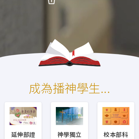
證書課程為一般信徒而設，提供基礎的聖經、
神學及事奉訓練，每科七堂（此乃非學分課
程，部分科目有功課要求）。
本季科目
基礎聖經
聖經研讀
成為播神學生...
神學研讀
兒童生命培育
青少年事工
金齡信徒培育
崇拜事工
校本部科
延伸部證
神學獨立