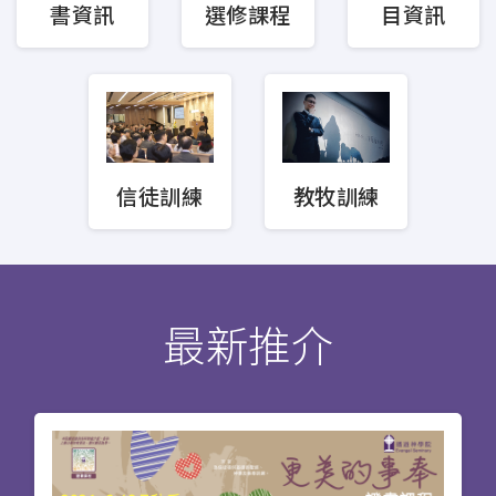
教會事工
目資訊
書資訊
選修課程
行在社區的福音
教會領導與管理
海外延伸課程
進深研讀介乎證書與碩士課程之間，每科所修
信徒訓練
教牧訓練
學分能轉移至碩士課程（報讀者需具學士學
位）（學士課程除外）。神學先修課程及神學
獨立選修課程的科目可獨立報讀，讓信徒預嘗
讀神學的滋味。52個學分的學士課程主要為網
上修讀，適合未能恆常實體上課或、海外的華
最新推介
人信徒。30學分的深造文憑課程分別以裝備信
徒在聖經教導、基督教兒童教育及崇拜事工上
能有系統的明白神的話語，且按照神的吩咐去
事奉祂。
神學先修課程