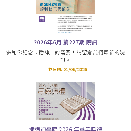
崇拜學文學碩士 (MAWS)
基督教研究碩士 (英國) 及 聖經研究證書
(研究程度) (英國) (MCS-UK & CBS-UK)
教牧訓練課程專為兩類對象：蒙召作牧者的信
2026年6月 第227期 院訊
徒和現職牧者而設。道學碩士專為裝備蒙召獻
身事主的信徒；其餘課程則為現職教牧提供不
多謝你記念『播神』的需要！請留意我們最新的院
同焦點的持續裝備機會。
訊。
蒙召信徒：
上載日期:
01/06/2026
道學碩士 (MDiv)
道學碩士(英國)
現職牧者：
釋經講道深造微證書 (PMEP)
基督教教育文學碩士 (主修兒童基督教教
播道神學院 2026 年畢業典禮
育) (MACE)