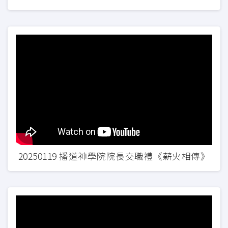
20250119 播道神學院院長交職禮《薪火相傳》