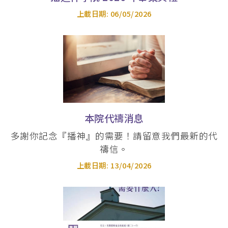
上載日期:
06/05/2026
崇拜學文學碩士 (MAWS)
教牧學博士 及 教牧學文學碩士 (DMin &
MAPM)
神學碩士 (ThM)
本院代禱消息
多謝你記念『播神』的需要！請留意我們最新的代
禱信。
上載日期:
13/04/2026