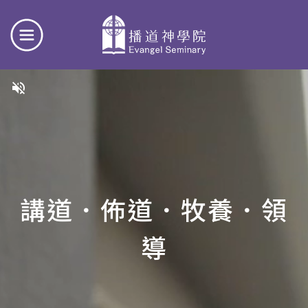
volume_off
講道．佈道．牧養．領
導