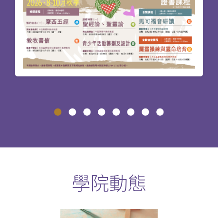
神學獨立選修課程
彈性神學進修計劃 (網上修讀): 基督教研究
文學學士及基督教研究高等文憑 (BACS &
AdvDipCS)
聖經研究深造文憑 (PDBS)
基督教教育深造文憑 (主修兒童基督教教
育) (PDCE)
崇拜學深造文憑 (PDWS)
碩士課程（60學分）適合期望更全備接受培訓
的信徒，就聖經研究、崇拜事工、兒童基督教
教育或海外聖工的範疇深入研讀。
學院動態
聖經研究文學碩士 (MABS)
基督教教育文學碩士 (主修兒童基督教教
育) (MACE)