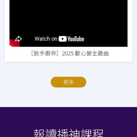
［放手跟祢］2025 獻心營主題曲
更多
報讀播神課程