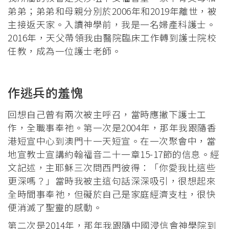
弟弟；弟弟和母親分別於2006年和2019年離世，被
主接返天家。入讀神學前，我是一名婦產科護士。
2016年，天父帶領我由醫院臨床工作轉到護士院校
任教，成為一位護士老師。
作逃兵的羞愧
回想自己曾有兩次被主呼召，當時應撇下護士工
作，全職事奉祂。第一次是2004年，那年我跟隨香
港短宣中心到澳門十一天短宣。在一次聚會中，當
地宣教士宣講約翰福音二十一章15-17節的信息。經
文記述，主耶穌三次問西門彼得：「你愛我比這些
更深嗎？」當時我被主這句話深深吸引，很想起來
全時間事奉祂，但礙於自己是家庭經濟支柱，很快
便消滅了聖靈的感動。
第二次是2014年，那年我跟隨中國浸信會神學院到