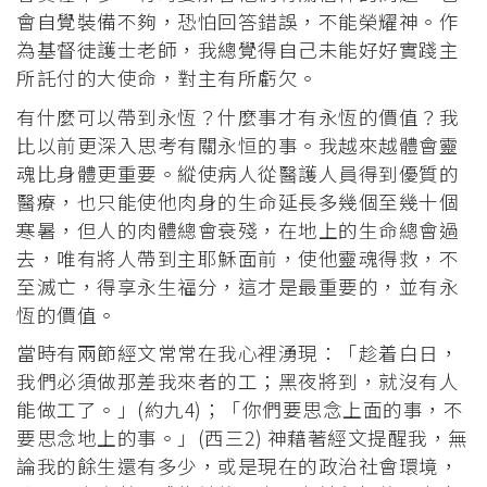
會自覺裝備不夠，恐怕回答錯誤，不能榮耀神。作
為基督徒護士老師，我總覺得自己未能好好實踐主
所託付的大使命，對主有所虧欠。
有什麼可以帶到永恆？什麼事才有永恆的價值？我
比以前更深入思考有關永恒的事。我越來越體會靈
魂比身體更重要。縱使病人從醫護人員得到優質的
醫療，也只能使他肉身的生命延長多幾個至幾十個
寒暑，但人的肉體總會衰殘，在地上的生命總會過
去，唯有將人帶到主耶穌面前，使他靈魂得救，不
至滅亡，得享永生福分，這才是最重要的，並有永
恆的價值。
當時有兩節經文常常在我心裡湧現：「趁着白日，
我們必須做那差我來者的工；黑夜將到，就沒有人
能做工了。」(約九4)；「你們要思念上面的事，不
要思念地上的事。」(西三2) 神藉著經文提醒我，無
論我的餘生還有多少，或是現在的政治社會環境，