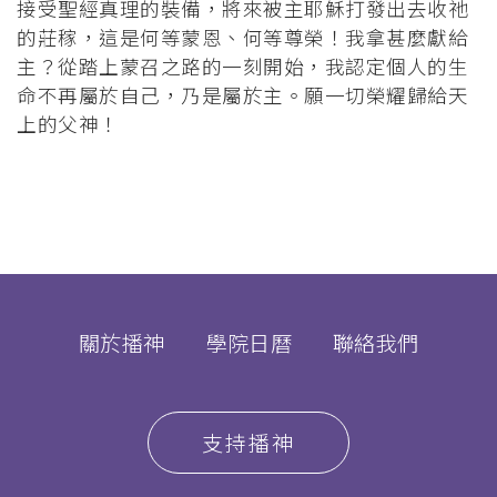
接受聖經真理的裝備，將來被主耶穌打發出去收祂
的莊稼，這是何等蒙恩、何等尊榮！我拿甚麼獻給
主？從踏上蒙召之路的一刻開始，我認定個人的生
命不再屬於自己，乃是屬於主。願一切榮耀歸給天
上的父神！
關於播神
學院日曆
聯絡我們
支持播神