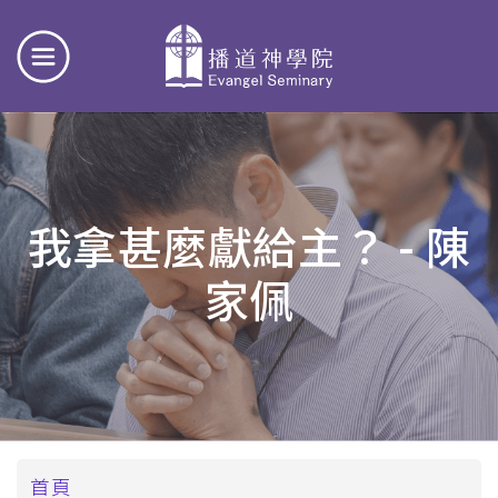
我拿甚麼獻給主？ - 陳
家佩
導
首頁