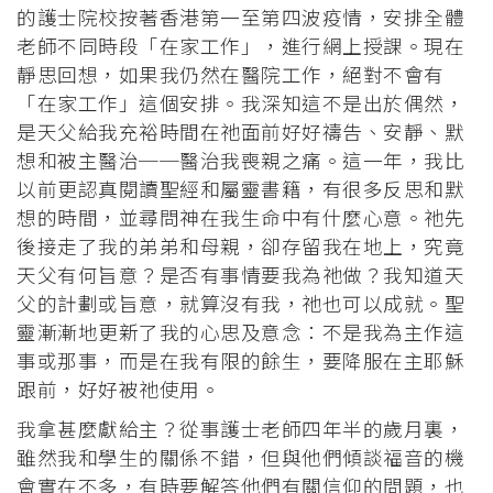
的護士院校按著香港第一至第四波疫情，安排全體
老師不同時段「在家工作」，進行網上授課。現在
靜思回想，如果我仍然在醫院工作，絕對不會有
「在家工作」這個安排。我深知這不是出於偶然，
是天父給我充裕時間在祂面前好好禱告、安靜、默
想和被主醫治──醫治我喪親之痛。這一年，我比
以前更認真閱讀聖經和屬靈書籍，有很多反思和默
想的時間，並尋問神在我生命中有什麼心意。祂先
後接走了我的弟弟和母親，卻存留我在地上，究竟
天父有何旨意？是否有事情要我為祂做？我知道天
父的計劃或旨意，就算沒有我，祂也可以成就。聖
靈漸漸地更新了我的心思及意念：不是我為主作這
事或那事，而是在我有限的餘生，要降服在主耶穌
跟前，好好被祂使用。
我拿甚麼獻給主？從事護士老師四年半的歲月裏，
雖然我和學生的關係不錯，但與他們傾談福音的機
會實在不多，有時要解答他們有關信仰的問題，也