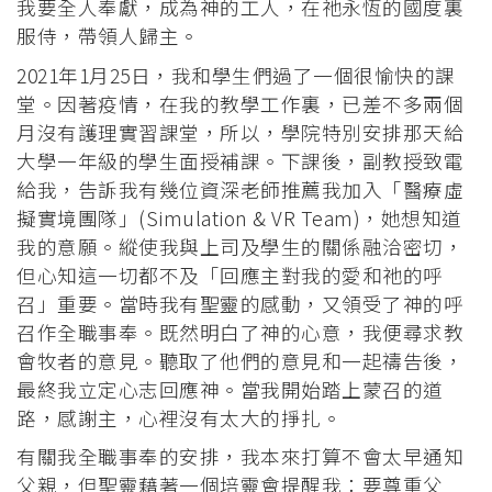
我要全人奉獻，成為神的工人，在祂永恆的國度裏
服侍，帶領人歸主。
2021年1月25日，我和學生們過了一個很愉快的課
堂。因著疫情，在我的教學工作裏，已差不多兩個
月沒有護理實習課堂，所以，學院特別安排那天給
大學一年級的學生面授補課。下課後，副教授致電
給我，告訴我有幾位資深老師推薦我加入「醫療虛
擬實境團隊」(Simulation & VR Team)，她想知道
我的意願。縱使我與上司及學生的關係融洽密切，
但心知這一切都不及「回應主對我的愛和祂的呼
召」重要。當時我有聖靈的感動，又領受了神的呼
召作全職事奉。既然明白了神的心意，我便尋求教
會牧者的意見。聽取了他們的意見和一起禱告後，
最終我立定心志回應神。當我開始踏上蒙召的道
路，感謝主，心裡沒有太大的掙扎。
有關我全職事奉的安排，我本來打算不會太早通知
父親，但聖靈藉著一個培靈會提醒我：要尊重父