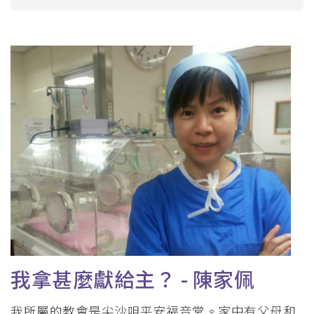
航
連
結
我拿甚麼獻給主？ - 陳家佩
我所屬的教會是尖沙咀平安福音堂。家中有父母和