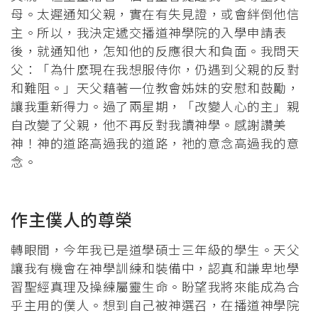
母。太遲通知父親，實在有失見證，或會絆倒他信
主。所以，我決定遞交播道神學院的入學申請表
後，就通知他，怎知他的反應很大和負面。我問天
父：「為什麼現在我想服侍你，仍遇到父親的反對
和難阻。」天父藉著一位教會姊妹的安慰和鼓勵，
讓我重新得力。過了兩星期，「改變人心的主」親
自改變了父親，他不再反對我讀神學。感謝讚美
神！神的道路高過我的道路，祂的意念高過我的意
念。
作主僕人的尊榮
轉眼間，今年我已是道學碩士三年級的學生。天父
讓我有機會在神學訓練和裝備中，認真和謙卑地學
習聖經真理及操練屬靈生命。盼望我將來能成為合
乎主用的僕人。想到自己被神選召，在播道神學院