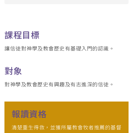
_Tier4
航
連
結
課程目標
讓信徒對神學及教會歷史有基礎入門的認識。
對象
對神學及教會歷史有興趣及有志進深的信徒。
報讀資格
清楚重生得救，並獲所屬教會牧者推薦的基督