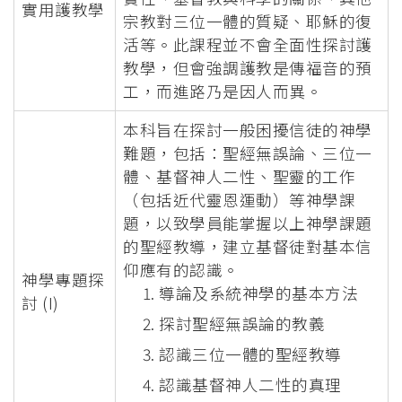
實用護教學
宗教對三位一體的質疑、耶穌的復
活等。此課程並不會全面性探討護
教學，但會強調護教是傳福音的預
工，而進路乃是因人而異。
本科旨在探討一般困擾信徒的神學
難題，包括：聖經無誤論、三位一
體、基督神人二性、聖靈的工作
（包括近代靈恩運動）等神學課
題，以致學員能掌握以上神學課題
的聖經教導，建立基督徒對基本信
仰應有的認識。
神學專題探
導論及系統神學的基本方法
討 (I)
探討聖經無誤論的教義
認識三位一體的聖經教導
認識基督神人二性的真理