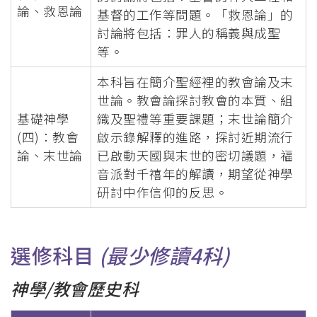
論、救恩論
基督的工作等問題。「救恩論」的
討論將包括：罪人的稱義與成聖
等。
本科旨在簡介聖經裡的教會論及末
世論。教會論探討教會的本質、組
基礎神學
織及聖禮等重要課題；末世論簡介
(四)：教會
啟示錄解釋的進路，探討近期流行
論、末世論
已啟動天國與末世的密切議題，福
音派對千禧年的解讀，期望從神學
研討中作信仰的反思。
選修科目
(最少修讀4科)
神學/教會歷史科