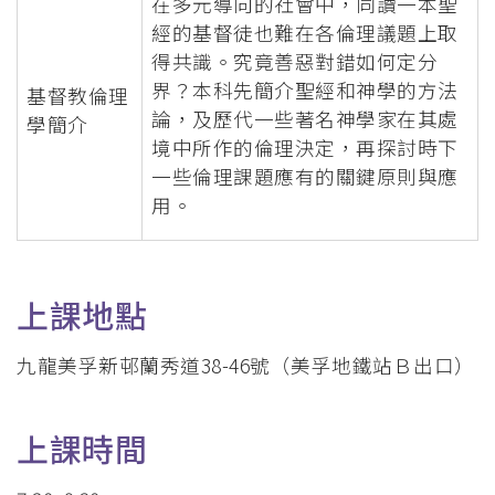
在多元導向的社會中，同讀一本聖
經的基督徒也難在各倫理議題上取
得共識。究竟善惡對錯如何定分
界？本科先簡介聖經和神學的方法
基督教倫理
論，及歷代一些著名神學家在其處
學簡介
境中所作的倫理決定，再探討時下
一些倫理課題應有的關鍵原則與應
用。
上課地點
九龍美孚新邨蘭秀道38-46號（美孚地鐵站Ｂ出口）
上課時間