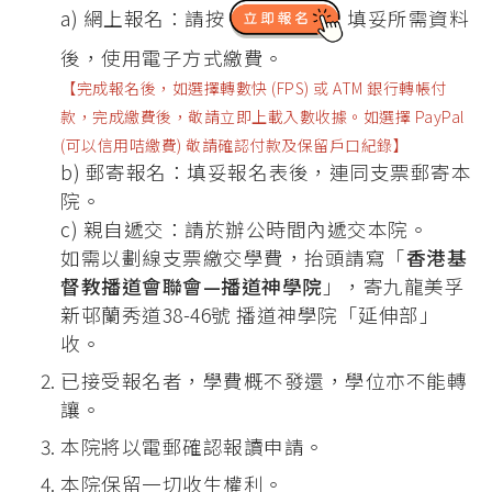
a) 網上報名：請按
填妥所需資料
後，使用電子方式繳費。
【完成報名後，如選擇轉數快 (FPS) 或 ATM 銀行轉帳付
款，完成繳費後，敬請立即上載入數收據。如選擇 PayPal
(可以信用咭繳費) 敬請確認付款及保留戶口紀錄】
b) 郵寄報名：填妥報名表後，連同支票郵寄本
院。
c) 親自遞交：請於辦公時間內遞交本院。
如需以劃線支票繳交學費，抬頭請寫「
香港基
督教播道會聯會—播道神學院
」，寄九龍美孚
新邨蘭秀道38-46號 播道神學院「延伸部」
收。
已接受報名者，學費概不發還，學位亦不能轉
讓。
本院將以電郵確認報讀申請。
本院保留一切收生權利。