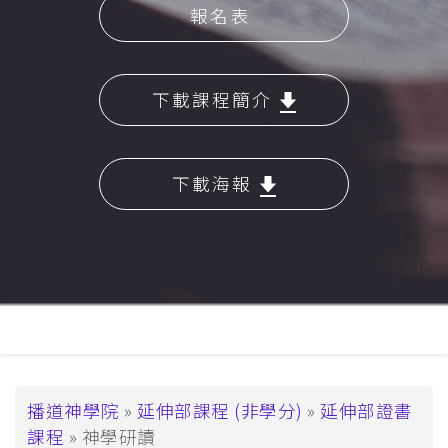
報名表
下載課程簡介
下載海報
主
導
覽
導
播道神學院
延伸部課程 (非學分)
延伸部證書
課程
神學研讀