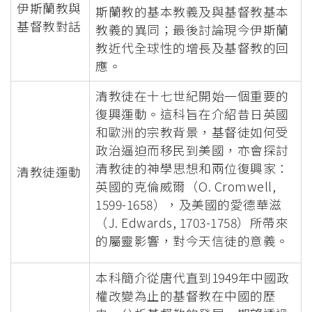
伊斯蘭教與
斯蘭教的基本教義及與基督教基本
基督教對話
教義的異同；最後討論現今伊斯蘭
教近代全球性的增長及基督教的回
應。
清教徒在十七世紀開始一個重要的
復興運動。這科旨在介紹昔日英國
和歐洲的宗教背景，基督徒如何受
政治逼迫而移民到美國，亦會探討
清教徒的神學思想和兩位復興家：
清教徒運動
英國的克倫威爾（O. Cromwell,
1599-1658），及美國的愛德華滋
（J. Edwards, 1703-1758）所帶來
的屬靈影響，對今天信徒的意義。
本科簡介從唐代直到1949年中國政
權改變為止的基督教在中國的歷