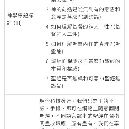
神的創造是從無到有的意思和
神學專題探
意義是甚麼? (創造論)
討 (III)
如何理解基督的神人二性? (基
督神人二性)
如何理解聖靈內住的真理? (聖
靈論)
聖經的權威來自甚麼? (聖經的
本質和權威)
聖經是否無誤和可靠? (聖經無
誤論)
現今科技發達，我們只需⼿執平
板、⼿機，即可在網絡上隨意翻閱
聖經，不同語⾔譯本的聖經在彈指
間盡收眼底，應有盡有。我們在享