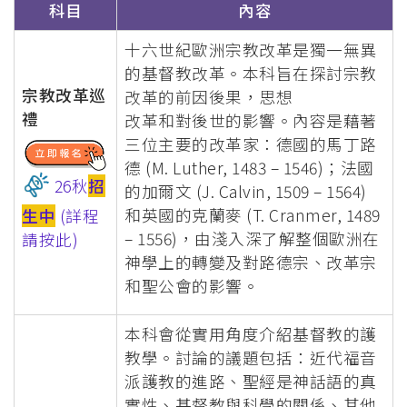
科目
內容
十六世紀歐洲宗教改革是獨一無異
的基督教改革。本科旨在探討宗教
宗教改革巡
改革的前因後果，思想
禮
改革和對後世的影響。內容是藉著
三位主要的改革家：德國的馬丁路
德 (M. Luther, 1483 – 1546)；法國
26秋
招
的加爾文 (J. Calvin, 1509 – 1564)
和英國的克蘭麥 (T. Cranmer, 1489
生中
(詳程
– 1556)，由淺入深了解整個歐洲在
請按此)
神學上的轉變及對路德宗、改革宗
和聖公會的影響。
本科會從實用角度介紹基督教的護
教學。討論的議題包括：近代福音
派護教的進路、聖經是神話語的真
實性、基督教與科學的關係、其他