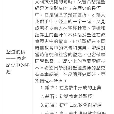
受科技便捷的同時，又曾否想過聖
經是怎樣形成的？在歷史的長河
中，它是經歷了幾許波折，才落入
我們⼿中？經上的⼀字⼀句，又⾒
證著多少前⼈在聖經抄寫、傳遞和
翻譯上的⾎汗？本科講授聖經在教
會歷史中的故事，包括聖經在不同
時期教會中的流傳和應⽤，聖經對
聖道縱橫
當時信徒和社會的塑造，也會帶領
── 教會
同學鑑賞⼀些歷史上的重要聖經抄
歷史中的聖
本。希望同學能對聖經流傳的歷史
經
有基本認識，在品讀歷史同時，更
珍惜現在所有。
護佑：在流散中形成的正典
基⽯：初期教會與聖經
誦禱：初中世紀教會與聖經
瑰寶：⾼、晚中世紀教會與聖