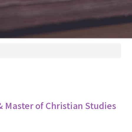
本院課程小冊
圖書館
院訊
子
宿舍
出版刊物
惡劣天氣停課安排
校園開放時間
奧
& Master of Christian Studies