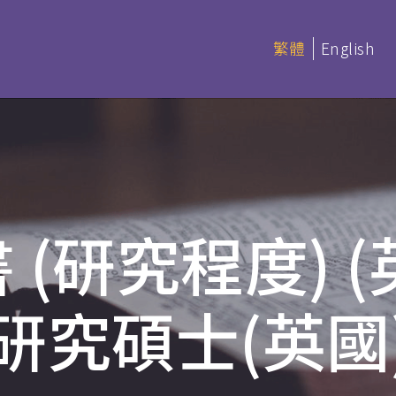
繁體
English
延伸部課程 (非學分)
本季科目
(研究程度) (英
憑
延伸部證書課程
讀 (BACS &
基礎聖經
研究碩士(英國
聖經研讀
神學研讀
教會事工
(PDBS)