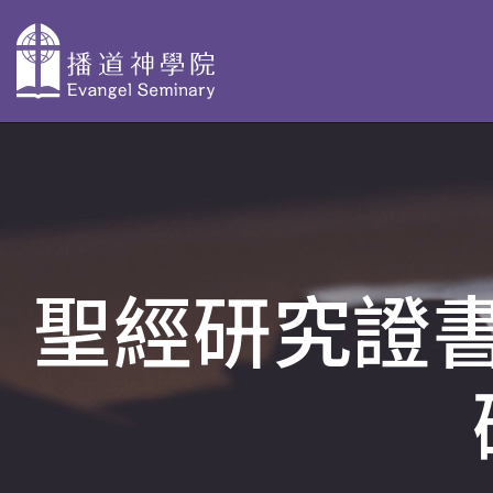
主
導
關於播神
為何選擇播
校本部課程
覽
神
認識我們
神學獨立選修體驗
聖經研究證書 
教學團隊
院史及歷任院
學士學位及高等文
長
基督教研究 - 網上修
資格審定
AdvDipCS)
組織與行政
播神故事
深造文憑
校園剪影
我們是這樣蒙召
聖經研究深造文憑 
的