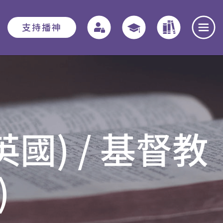
支持播神
報名須知
教務資訊
學院動態
入學申請須知
教務章則
最新消息
國) / 基督教
費用
特別生
奉獻團契
助學金與獎學
實習教育 - 道學碩
全職事奉探討
)
金
士
日
本院概覽
畢業生關顧計劃
聚會重溫