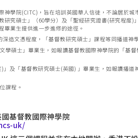
 (PMEP)
神學院(CITC)，旨在培訓英國華人信徒，不論居於
研究碩士」（60學分）及「聖經研究證書(研究程度)
學院合辧課程
程畢業生提供進一步進修的途徑。
基督教研究碩士 (英國)
院的深造文憑程度，「基督教研究碩士」課程等同播道神
）
文學碩士」畢業生，如報讀基督教國際神學院的「基督
合辦課程
)」及「基督教研究碩士(英國) 」畢業生，如報讀播道
度)（加拿大）
位課程。
英國基督教國際神學院
mcs-uk/