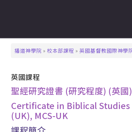
支持播神
基督教教育深造文憑
崇拜學深造文憑 (
基督教教育深造
碩士學位
道學碩士 (MDiv)
導
播道神學院
校本部課程
英國基督教國際神學
聖經研究文學碩士 
航
基督教教育文學碩士
連
英國課程
崇拜學文學碩士 (
結
基督教教育文學
聖經研究證書 (研究程度) (英國
教牧進深學位
Certificate in Biblical Studi
神學碩士 (ThM)
(UK), MCS-UK
教牧學博士/教
課程簡介
(DMin/MAPM)