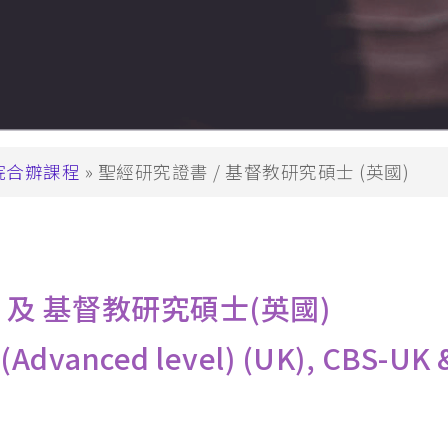
兒童生命培育
 (PDCE)
青少年事工
PDWS)
金齡信徒培育
文憑
崇拜事工
行在社區的福音
院合辧課程
聖經研究證書 / 基督教研究碩士 (英國)
教會領導與管理
(MABS)
海外延伸課程
 (MACE)
海外延伸課程(溫哥華)
MAWS)
海外延伸課程(悉尼、墨爾本、
碩士
) 及 基督教研究碩士(英國)
克蘭)
es (Advanced level) (UK), CBS-UK 
牧學文學碩士