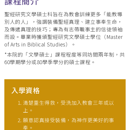
課程簡介
聖經研究文學碩士科旨在為教會訓練更多「能教導
別人的人」，強調裝備聖經真理、建立事奉生命，
及傳遞真理的技巧；專為有志帶職事主的信徒領袖
而設。畢業時獲頒聖經研究文學碩士學位（Master
of Arts in Biblical Studies）。
*本院的「文學碩士」課程程度等同坊間兩年制，共
60學期學分或80學季學分的碩士課程。
入學資格
清楚重生得救，受洗加入教會三年或以
上。
願意認真接受裝備，為神作更美好的事
奉。