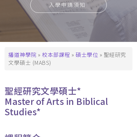
入學申請須知
導
播道神學院
校本部課程
碩士學位
聖經研究
文學碩士 (MABS)
航
連
結
聖經研究文學碩士*
Master of Arts in Biblical
Studies*