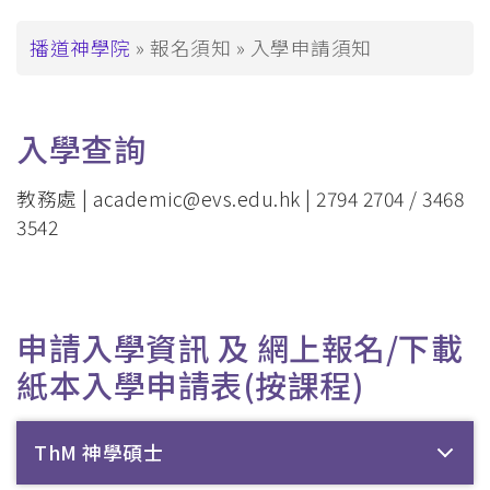
覽
_Tier3
導
播道神學院
報名須知
入學申請須知
航
連
入學查詢
結
教務處 |
academic@evs.edu.hk
| 2794 2704 / 3468
3542
申請入學資訊 及 網上報名/下載
紙本入學申請表(按課程)
ThM 神學碩士