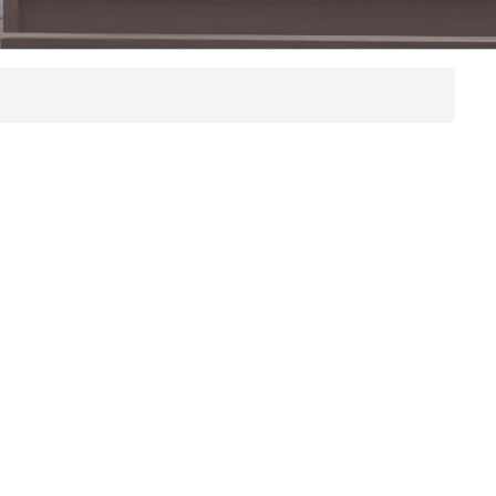
本院課程小冊
圖書館
院訊
子
宿舍
出版刊物
惡劣天氣停課安排
校園開放時間
奧