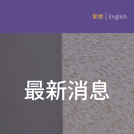
繁體
English
延伸部課程 (非學分)
本季科目
最新消息
憑
延伸部證書課程
讀 (BACS &
基礎聖經
聖經研讀
神學研讀
教會事工
(PDBS)