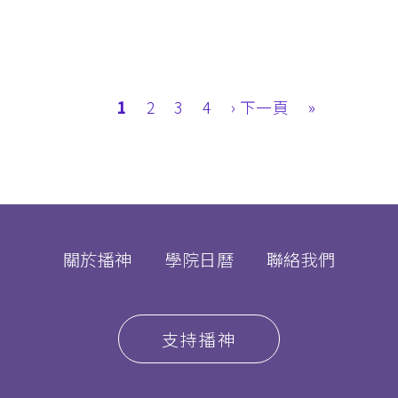
目
1
Page
2
Page
3
Page
4
下
› 下一頁
Last
»
前
一
page
頁
頁
面
關於播神
學院日曆
聯絡我們
支持播神