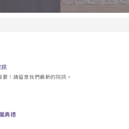
兒童生命培育
 (PDCE)
青少年事工
PDWS)
金齡信徒培育
文憑
崇拜事工
行在社區的福音
教會領導與管理
(MABS)
海外延伸課程
院訊
 (MACE)
海外延伸課程(溫哥華)
MAWS)
需要！請留意我們最新的院訊。
海外延伸課程(悉尼、墨爾本、
碩士
克蘭)
畢業典禮
牧學文學碩士