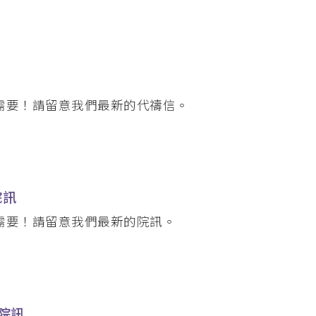
 (PMEP)
學院合辧課程
基督教研究碩士 (英國)
）
需要！請留意我們最新的代禱信。
合辦課程
度)（加拿大）
院訊
需要！請留意我們最新的院訊。
 院訊