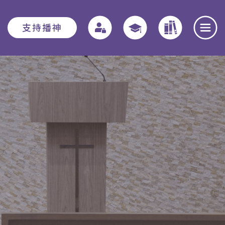
支持播神
報名須知
教務資訊
學院動態
入學申請須知
教務章則
最新消息
費用
特別生
奉獻團契
助學金與獎學
實習教育 - 道學碩
全職事奉探討
金
士
日
本院概覽
畢業生關顧計劃
聚會重溫