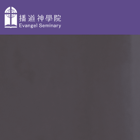
主
導
關於播神
為何選擇播
校本部課程
覽
神
認識我們
神學獨立選修體驗
教學團隊
院史及歷任院
學士學位及高等文
長
基督教研究 - 網上修
資格審定
AdvDipCS)
組織與行政
播神故事
深造文憑
校園剪影
我們是這樣蒙召
聖經研究深造文憑 
的