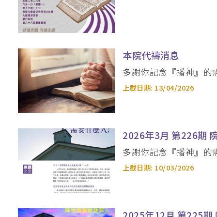
釋經講道深造微證書
英國基督教國際神
聖經研究證書 / 
本院代禱消息
道學碩士（英國
多謝你記念『播神』的
上載日期:
13/04/2026
加拿大三一神學院
聖經證書(研究程
2026年3月 第226期 
多謝你記念『播神』的
上載日期:
10/03/2026
2025年12月 第225期