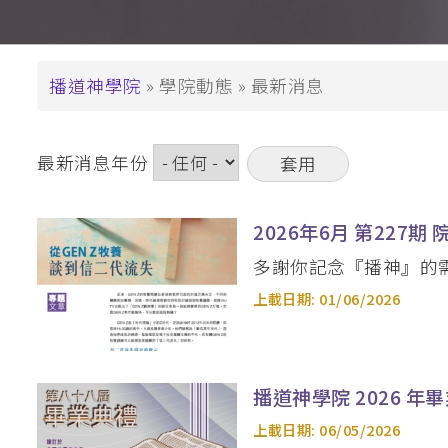
支持播神
基督教教育深造文憑
崇拜學深造文憑 (
基督教教育深造
導
播道神學院
學院動態
最新消息
航
碩士學位
連
道學碩士 (MDiv)
最新消息年份
結
聖經研究文學碩士 
2026年6月 第227期 
基督教教育文學碩士
崇拜學文學碩士 (
多謝你記念『播神』的
基督教教育文學
上載日期:
01/06/2026
教牧進深學位
神學碩士 (ThM)
播道神學院 2026 年
教牧學博士/教
上載日期:
06/05/2026
(DMin/MAPM)