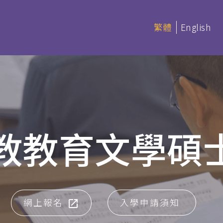
繁體
English
延伸部課程 (非學分)
本季科目
教教育文學碩士 
憑
延伸部證書課程
讀 (BACS &
基礎聖經
聖經研讀
神學研讀
網上報名
入學申請須知
教會事工
(PDBS)