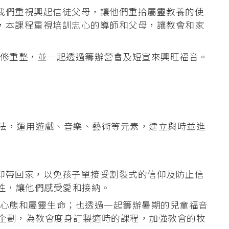
我們重視興起信徒父母，讓他們重拾屬靈教養的使
，本課程重視培訓忠心的導師和父母，讓教會和家
退修重整，並一起透過籌辦營會及短宣來興旺福音。
法，運用遊戲、音樂、藝術等元素，建立與時並進
信仰帶回家，以免孩子單接受割裂式的信仰及防止信
性，讓他們感受愛和接納。
重整事奉心態和屬靈生命；也透過一起籌辦暑期的兒童福音
企劃，為教會度身訂製適時的課程，加強教會的牧