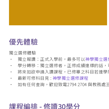
優先體驗
獨立選修體驗
• 獨立報讀：正式入學前，最多可以
神學獨立選
• 學分轉移：獨立選修者，正修成績達標的話，
• 將來如欲申請入讀課程，已修畢之科目若達學
• 最新可修科目見 :
神學獨立選修課程
• 如有任何查詢，歡迎致電2794 2704 與教務處王太
課程編排 -
修讀30學分