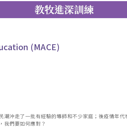
 (PMEP)
學院合辧課程
基督教研究碩士 (英國)
）
ducation (MACE)
合辦課程
度)（加拿大）
民潮沖走了一批有經驗的導師和不少家庭；後疫情年代
，我們要如何應對？