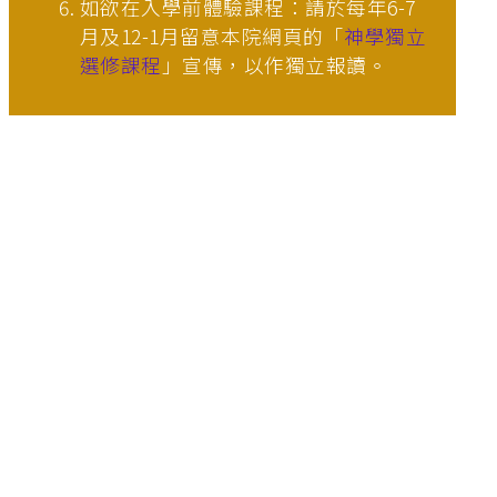
如欲在入學前體驗課程：請於每年6-7
月及12-1月留意本院網頁的「
神學獨立
選修課程
」宣傳，以作獨立報讀。