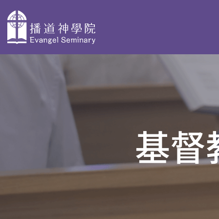
主
導
關於播神
為何選擇播
校本部課程
覽
神
認識我們
神學獨立選修體驗
基督
教學團隊
院史及歷任院
學士學位及高等文
長
基督教研究 - 網上修
資格審定
AdvDipCS)
組織與行政
播神故事
深造文憑
校園剪影
我們是這樣蒙召
聖經研究深造文憑 
的