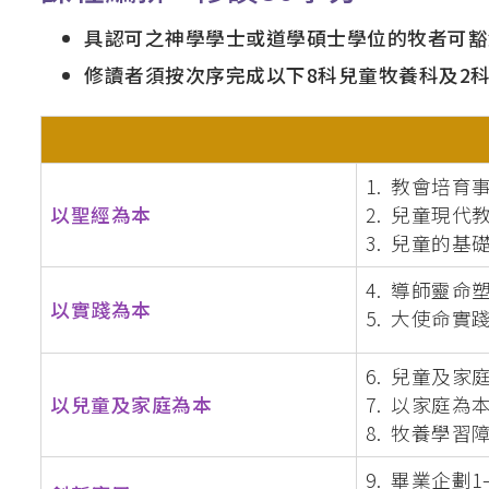
具認可之神學學士或道學碩士學位的牧者可豁
修讀者須按次序完成以下8科兒童牧養科及2科
1. 教會培育
以聖經為本
2. 兒童現
3. 兒童的
4. 導師靈命塑
以實踐為本
5. 大使命實
6. 兒童及
以兒童及家庭為本
7. 以家庭為
8. 牧養學習
9. 畢業企劃