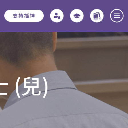
支持播神
報名須知
教務資訊
學院動態
入學申請須知
教務章則
最新消息
(兒)
費用
特別生
奉獻團契
助學金與獎學
實習教育 - 道學碩
全職事奉探討
金
士
日
本院概覽
畢業生關顧計劃
聚會重溫