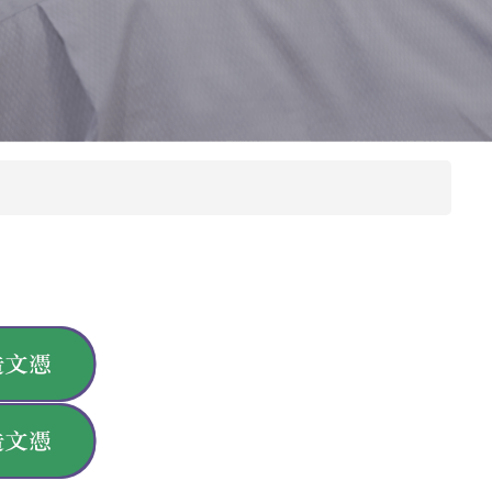
本院課程小冊
圖書館
院訊
子
宿舍
出版刊物
惡劣天氣停課安排
校園開放時間
奧