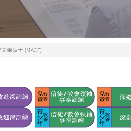
兒童生命培育
 (PDCE)
青少年事工
PDWS)
金齡信徒培育
文憑
崇拜事工
行在社區的福音
學碩士 (MACE)
教會領導與管理
(MABS)
海外延伸課程
 (MACE)
海外延伸課程(溫哥華)
MAWS)
海外延伸課程(悉尼、墨爾本、
碩士
克蘭)
牧學文學碩士