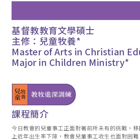
釋經講道深造微證書
英國基督教國際神
基督教教育文學碩士
聖經研究證書 / 
主修：兒童牧養*
道學碩士（英國
Master of Arts in Christian E
Major in Children Ministry*
加拿大三一神學院
聖經證書(研究程
課程簡介
今日教會的兒童事工正面對著前所未有的挑戰，移
上近年出生率下降，教會兒童事工收生也面對困難