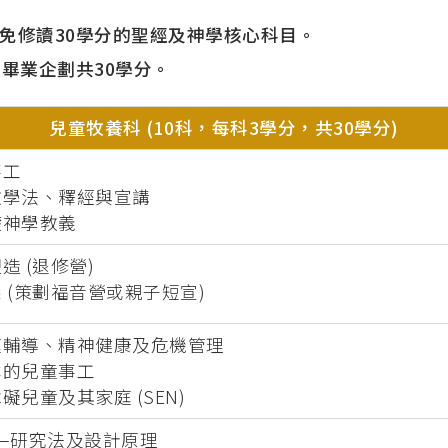
免修讀30學分的聖經及神學核心科目。
畢業企劃共30學分。
兒童牧養科 (10科，每科3學分，共30學分)
事工
代教學法、釋經與宣講
基礎神學教義
造 (退修營)
踐 (策劃福音營或親子短宣)
家庭輔導、精神健康及危機管理
本的兒童事工
障礙兒童及其家庭 (SEN)
1—研究法及設計原理