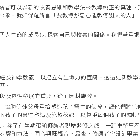
讀者可以以新的牧養思維和教學法來教導純正的真理。
梯隊。就如保羅所言「要教導那忠心能教導別人的人」
(個人生命的成長)去探索自己與牧養的關係。我們著重
經及神學教義，以建立有生命力的宣講。透過更新教學
基。
段及靈性發展的重要，從而因材施教。
 - 協助信徒父母重拾塑造孩子靈性的使命，讓他們將
EN孩子的靈性塑造及施教秘訣，以尊重每個孩子的獨特
ng的學習模式，除了在暑期帶領修讀者親歷退修之旅，一起
步驟和方法，同心興旺福音。最後，修讀者會設計畢業