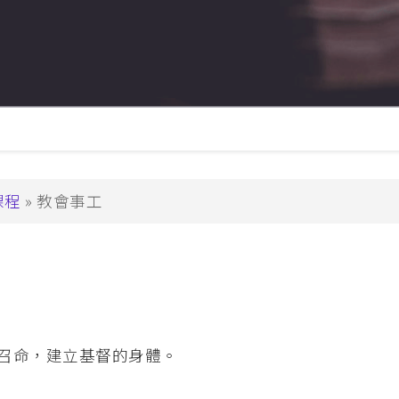
兒童生命培育
 (PDCE)
青少年事工
PDWS)
金齡信徒培育
文憑
崇拜事工
行在社區的福音
教會領導與管理
(MABS)
海外延伸課程
課程
教會事工
 (MACE)
海外延伸課程(溫哥華)
MAWS)
海外延伸課程(悉尼、墨爾本、
碩士
克蘭)
召命，建立基督的身體。
牧學文學碩士