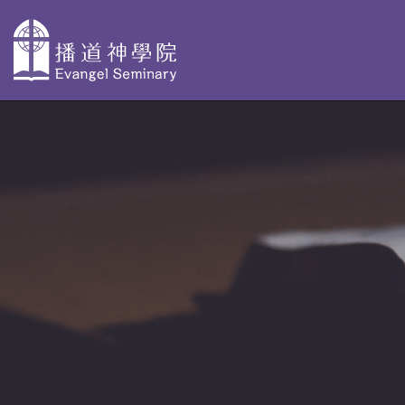
主
導
關於播神
為何選擇播
校本部課程
覽
神
認識我們
神學獨立選修體驗
教學團隊
院史及歷任院
學士學位及高等文
長
基督教研究 - 網上修
資格審定
AdvDipCS)
組織與行政
播神故事
深造文憑
校園剪影
我們是這樣蒙召
聖經研究深造文憑 
的