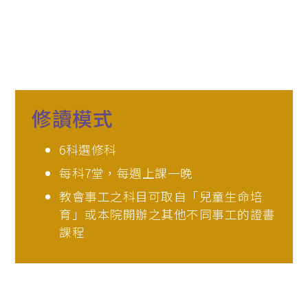
 (PMEP)
學院合辧課程
基督教研究碩士 (英國)
）
修讀模式
合辦課程
6科選修科
度)（加拿大）
每科7堂，每週上課一晚
教會事工之科目可取自「兒童生命培
育」或本院開辦之其他不同事工的證書
課程