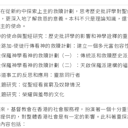
旨在從新約中探索上主的救贖計劃，思考歷史批評學對聖
題，更深入地了解救恩的意義。本科不只是理論知識，還
上主的使命。
神的使命與聖經研究：歷史批評學的影響和神學詮釋的重
從路加-使徒行傳看神的救贖計劃：建立一個多元富包容
從保羅神學看神的救贖計劃（一）：傳統派和救贖歷史派
從保羅神學看神的救贖計劃（二）：天啟保羅派建構的福
佈道事工的反思和應用：靈旅同行者
主題研究：從聖經看貧窮及奴隸情況
主題研究：榮耀與羞辱的文化
年來，基督教會在香港的社會服務裡，扮演著一個十分重
所提供的，對整體香港社會是有一定的影響。此科著重探
。內容包括：