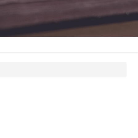
本院課程小冊
圖書館
院訊
子
宿舍
出版刊物
惡劣天氣停課安排
校園開放時間
奧