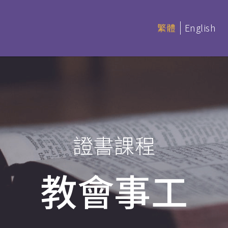
繁體
English
延伸部課程 (非學分)
本季科目
證書課程
憑
延伸部證書課程
讀 (BACS &
基礎聖經
教會事工
聖經研讀
神學研讀
教會事工
(PDBS)