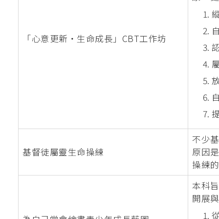
「心意更新・生命成長」CBT工作坊
不少
基督徒屬靈生命操練
原因
操練
本科
開展