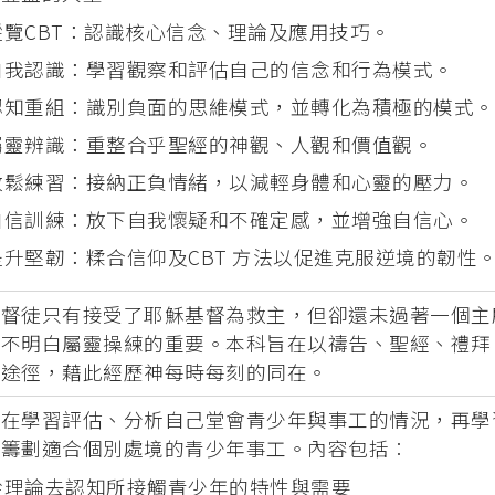
縱覽CBT：認識核心信念、理論及應用技巧。
自我認識：學習觀察和評估自己的信念和行為模式。
認知重組：識別負面的思維模式，並轉化為積極的模式。
屬靈辨識：重整合乎聖經的神觀、人觀和價值觀。
放鬆練習：接納正負情緒，以減輕身體和心靈的壓力。
自信訓練：放下自我懷疑和不確定感，並增強自信心。
提升堅韌：糅合信仰及CBT 方法以促進克服逆境的韌性
基督徒只有接受了耶穌基督為救主，但卻還未過著一個主
是不明白屬靈操練的重要。本科旨在以禱告、聖經、禮拜
的途徑，藉此經歷神每時每刻的同在。
旨在學習評估、分析自己堂會青少年與事工的情況，再學
與籌劃適合個別處境的青少年事工。內容包括︰
從理論去認知所接觸青少年的特性與需要