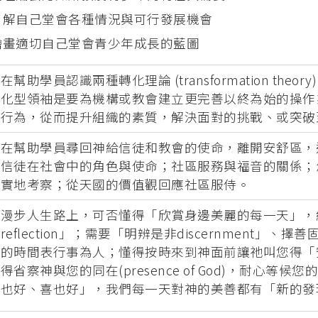
了解自己堂會各種情況與可行發展機會
繪畫適切自己堂會青少年成長的藍圖
在幫助學員認識兩種轉化理論 (transformation t
轉化型領袖是要為機構或教會建立更完善以終為始的操作
性行為，從而提升組織的素質，解決面對的挑戰、或突破
旨在幫助學員尋回神給信徒和教會的使命，離開安舒區，
及信徒在社會中的角色與使命；社區服務與福音的關係；
會實地考察；從天國的價值觀回應社區服侍。
徒漫步人生路上，可否懂得「欣賞身邊美麗的每一天」，
reflection」；需要「明辨是非discernment」、
的時間表行事為人；懂得按時來到神面前讓祂叫您得「安息re
省察神與您的同在(presence of God)，耐心等候您的
悲也好、喜也好」，我們每一天對神的美善都有「新的發