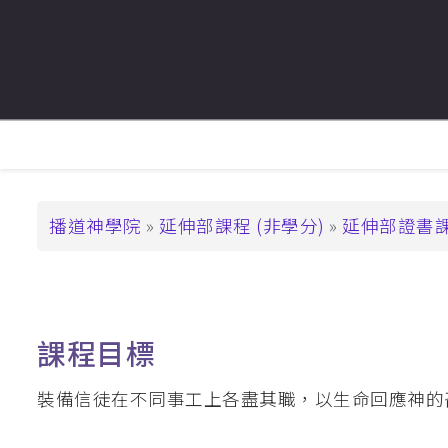
支持播神
基督教教育深造文憑
崇拜學深造文憑 (
基督教教育深造
碩士學位
主
道學碩士 (MDiv)
導
聖經研究文學碩士 
覽
導
播道神學院
延伸部課程 (非學分)
延伸部證書
基督教教育文學碩士
_Tier4
航
崇拜學文學碩士 (
連
基督教教育文學
結
課程目標
教牧進深學位
神學碩士 (ThM)
裝備信徒在不同事工上各盡其職，以生命回應神的
教牧學博士/教
(DMin/MAPM)