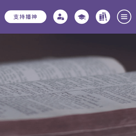
支持播神
報名須知
教務資訊
學院動態
入學申請須知
教務章則
最新消息
費用
特別生
奉獻團契
助學金與獎學
實習教育 - 道學碩
全職事奉探討
金
士
日
本院概覽
畢業生關顧計劃
聚會重溫