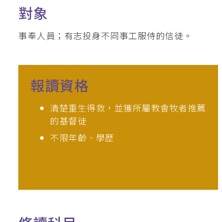
對象
釋經講道深造微證書
事奉人員；有志投身不同事工服侍的信徒。
英國基督教國際神
聖經研究證書 / 
道學碩士（英國
報讀資格
加拿大三一神學院
清楚重生得救，並獲所屬教會牧者推薦
聖經證書(研究程
的基督徒
不限年齡、學歷