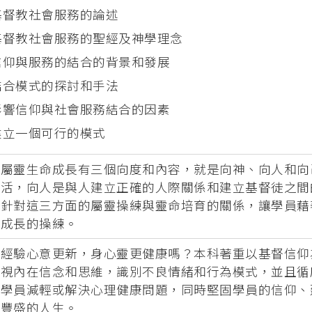
基督教社會服務的論述
基督教社會服務的聖經及神學理念
信仰與服務的結合的背景和發展
結合模式的探討和手法
影響信仰與社會服務結合的因素
建立一個可行的模式
徒屬靈生命成長有三個向度和內容，就是向神、向人和向
生活，向人是與人建立正確的人際關係和建立基督徒之間
是針對這三方面的屬靈操練與靈命培育的關係，讓學員藉
續成長的操練。
經驗心意更新，身心靈更健康嗎？本科著重以基督信仰為
檢視內在信念和思維，識別不良情緒和行為模式，並且循
導學員減輕或解決心理健康問題，同時堅固學員的信仰、
更豐盛的人生。