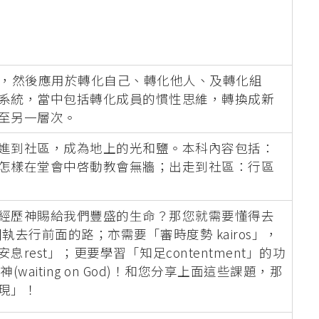
heory)，然後應用於轉化自己、轉化他人、及轉化組
系統，當中包括轉化成員的慣性思維，轉換成新
至另一層次。
進到社區，成為地上的光和鹽。本科內容包括：
怎樣在堂會中啓動教會無牆；出走到社區：行區
經歷神賜給我們豐盛的生命？那您就需要懂得去
擇善固執去行前面的路；亦需要「審時度勢 kairos」，
st」；更要學習「知足contentment」的功
神(waiting on God)！和您分享上面這些課題，那
現」！