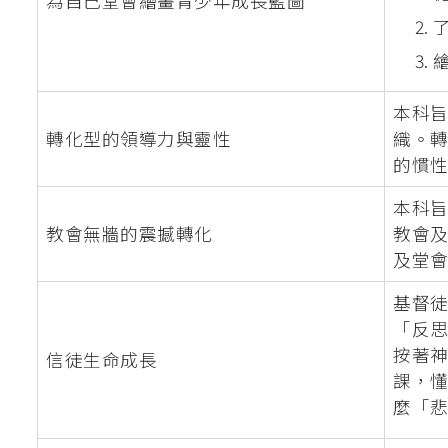
為自己堂會繪畫青少年成長藍圖
本科旨
轉化型的領導力與靈性
織。
的慣
本科
教會無牆的震撼轉化
教會
及堂
基督
「反思
按著神
信徒生命成長
課，懂得
麼「