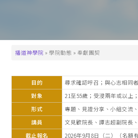
支持播神
基督教教育深造文憑
崇拜學深造文憑 (
基督教教育深造
碩士學位
道學碩士 (MDiv)
導
播道神學院
學院動態
奉獻團契
聖經研究文學碩士 
航
基督教教育文學碩士
連
崇拜學文學碩士 (
目的
尋求確認呼召；與心志相同
結
基督教教育文學
對象
21至55歲；受浸兩年或以
教牧進深學位
形式
專題、見證分享、小組交流
神學碩士 (ThM)
講員
文見歡院長、譚志超副院長
教牧學博士/教
截止報名
2026年9月8日（二）（名額
(DMin/MAPM)