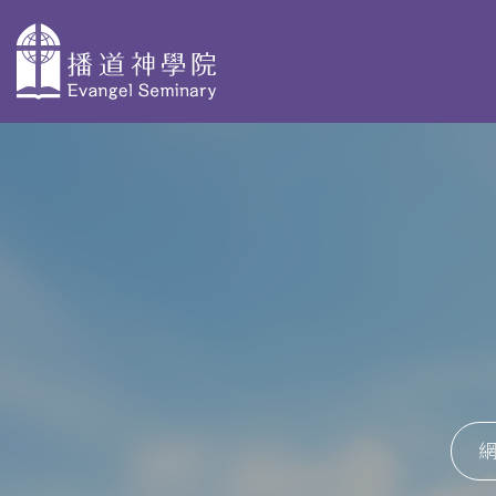
主
導
關於播神
為何選擇播
校本部課程
覽
神
認識我們
神學獨立選修體驗
教學團隊
院史及歷任院
學士學位及高等文
長
基督教研究 - 網上修
資格審定
AdvDipCS)
組織與行政
播神故事
深造文憑
校園剪影
我們是這樣蒙召
聖經研究深造文憑 
的