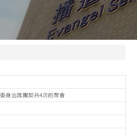
本院課程小冊
圖書館
院訊
子
宿舍
出版刊物
惡劣天氣停課安排
校園開放時間
奧
意委身出席團契共4次的聚會