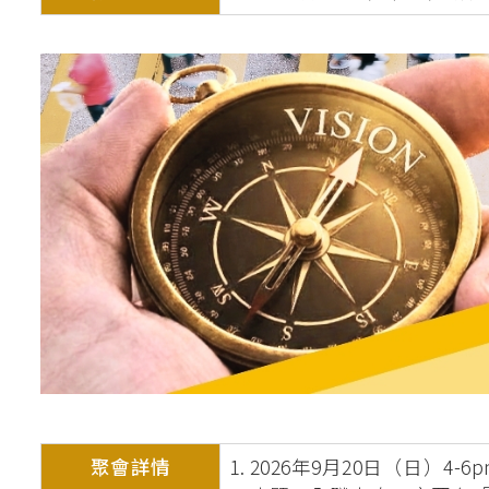
釋經講道深造微證書
英國基督教國際神
聖經研究證書 / 
道學碩士（英國
加拿大三一神學院
聖經證書(研究程
聚會詳情
1. 2026年9月20日（日）4-6