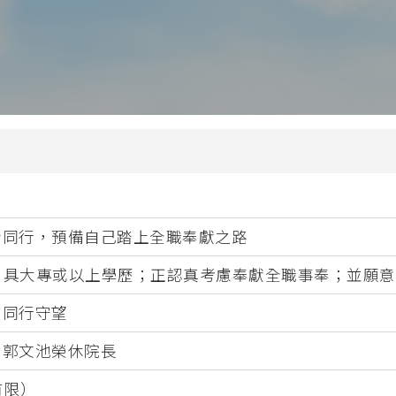
兒童生命培育
 (PDCE)
青少年事工
PDWS)
金齡信徒培育
文憑
崇拜事工
行在社區的福音
教會領導與管理
(MABS)
海外延伸課程
 (MACE)
海外延伸課程(溫哥華)
MAWS)
者同行，預備自己踏上全職奉獻之路
海外延伸課程(悉尼、墨爾本、
碩士
上；具大專或以上學歷；正認真考慮奉獻全職事奉；並願
克蘭)
、同行守望
、郭文池榮休院長
牧學文學碩士
有限）