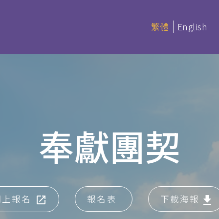
繁體
English
延伸部課程 (非學分)
本季科目
奉獻團契
憑
延伸部證書課程
讀 (BACS &
基礎聖經
聖經研讀
神學研讀
網上報名
報名表
下載海報
教會事工
(PDBS)