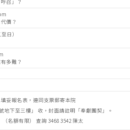
呼召」？
pm
代價？
（五至日）
pm
有多難？
.hk 或填妥報名表，連同支票郵寄本院
46號地下至三樓」 收，封面請註明「奉獻團契」。
（名額有限） 查詢 3468 3542 陳太