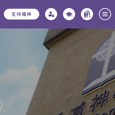
支持播神
報名須知
教務資訊
學院動態
入學申請須知
教務章則
最新消息
費用
特別生
奉獻團契
助學金與獎學
實習教育 - 道學碩
全職事奉探討
金
士
日
本院概覽
畢業生關顧計劃
聚會重溫