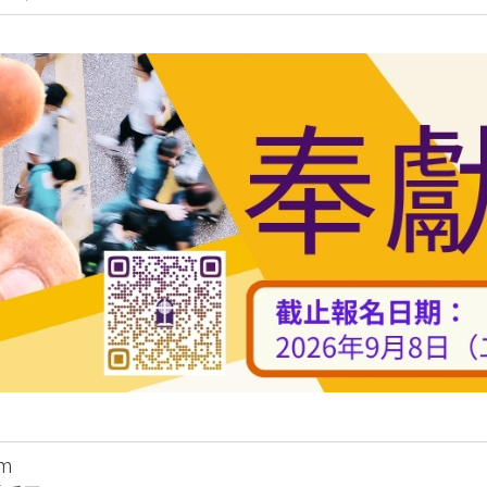
 (PMEP)
學院合辧課程
基督教研究碩士 (英國)
）
合辦課程
度)（加拿大）
pm