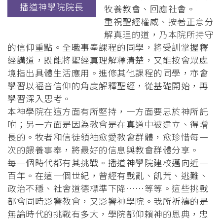
播道神學院院長
牧養教會、回應社會。
重視聖經權威、按著正意分
解真理的道，乃本院所持守
的信仰重點。全職事奉課程的同學，將受訓掌握釋
經講道，既能將聖經真理解釋清楚，又能按會眾處
境指出具體生活應用。進修其他課程的同學，亦會
學習以福音信仰的角度解釋聖經，從基礎開始，再
學習深入思考。
本神學院在這方面有所堅持，一方面要忠於神所託
咐；另一方面是因為教會是在真道中被建立、得增
長的。牧者和信徒領袖愈愛教會群體，愈珍惜每一
次的餵養事奉，將最好的信息與教會群體分享。
每一個時代都有其挑戰。播道神學院建校邁向近一
百年。在這一個世紀，曾經有戰亂、飢荒、逃難、
政治不穩、社會道德標準下降⋯⋯等等。這些挑戰
都會同時影響教會，又影響神學院。我所祈禱的是
無論時代的挑戰有多大，學院都仰賴神的恩典，忠