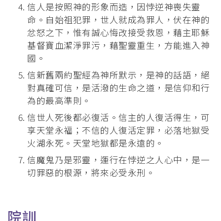
信人是按照神的形象而造，因悖逆神喪失靈
命。自始祖犯罪，世人就成為罪人，伏在神的
忿怒之下，惟有誠心悔改接受救恩，藉主耶穌
基督寶血潔淨罪污，藉聖靈重生，方能進入神
國。
信新舊兩約聖經為神所默示，是神的話語，絕
對真確可信，是活潑的生命之道，是信仰和行
為的最高準則。
信世人死後都必復活。信主的人復活得生，可
享天堂永福；不信的人復活定罪，必落地獄受
火湖永死。天堂地獄都是永遠的。
信魔鬼乃是邪靈，運行在悖逆之人心中，是一
切罪惡的根源，將來必受永刑。
院訓