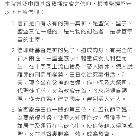
本院遵照中國基督教播道會之信仰，根據聖經堅守
以下七項信仰：
信神是自有永有的獨一真神，是聖父、聖子、
聖靈三位一體的，是萬物的創造者，是掌管宇
宙的主宰。
信耶穌基督是神的兒子，道成肉身，有完全的
神人兩性，由聖靈感孕，藉童貞女馬利亞而
生，在十字架上流血捨身，替人贖罪，使人脫
離罪的刑罰和權勢，三日後從死裏復活、升
天，現今坐在父神的右邊，作中保及大祭司，
代聖徒祈求，又為教會元首，將來必親自顯
現，從天再臨，建立國度，審判活人死人。
信聖靈是三位一體的第三位，在五旬節降臨，
為要榮耀基督，使罪人知罪悔改，得獲重生，
並居住及運行在信徒心中，使信徒藉以得勝成
聖，又在基督裏聯為一體，成為教會。