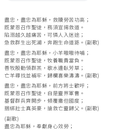
盡忠，盡忠為耶穌，救贖勞苦功高；
既蒙恩召作聖徒，務須宣揚救道。
陷溺越久越痛苦，可憐人入迷途；
急救群生出死湖，奔跑生命道路。(副歌)
盡忠，盡忠為耶穌，小羊嗷嗷待哺；
既蒙恩召作聖徒，牧養職責當負。
善牧殷勤領群羔，歇水邊臥芳草；
亡羊尋找並補牢，歸欄喜樂濤濤。(副歌)
盡忠，盡忠為耶穌，前方將士歡呼；
既蒙恩召作聖徒，自是靈界軍曹。
基督群兵齊開步，傾覆撒但國度；
捆綁壯士真英豪，搶救亡靈歸父。(副歌)
(副歌)
盡忠為耶穌，奉獻身心效勞；