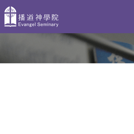
主
導
關於播神
為何選擇播
校本部課程
覽
神
認識我們
神學獨立選修體驗
出
教學團隊
院史及歷任院
學士學位及高等文
長
基督教研究 - 網上修
資格審定
AdvDipCS)
組織與行政
播神故事
深造文憑
校園剪影
我們是這樣蒙召
聖經研究深造文憑 
的