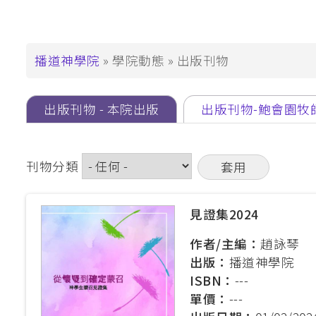
支持播神
基督教教育深造文憑
崇拜學深造文憑 (
基督教教育深造
導
播道神學院
學院動態
出版刊物
航
碩士學位
Primary
連
出版刊物 - 本院出版
(作
出版刊物-鮑會園牧
道學碩士 (MDiv)
tabs
用
結
聖經研究文學碩士 
中
基督教教育文學碩士
頁
刊物分類
籤)
崇拜學文學碩士 (
基督教教育文學
見證集2024
作者/主編：
趙詠琴
教牧進深學位
出版：
播道神學院
神學碩士 (ThM)
ISBN：
---
教牧學博士/教
單價：
---
(DMin/MAPM)