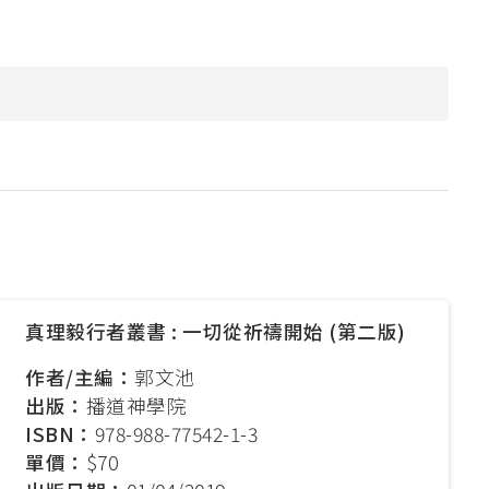
本院課程小冊
圖書館
院訊
子
宿舍
出版刊物
惡劣天氣停課安排
校園開放時間
奧
真理毅行者叢書 : 一切從祈禱開始 (第二版)
作者/主編：
郭文池
出版：
播道神學院
ISBN：
978-988-77542-1-3
單價：
$70