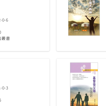
-0-6
0
者叢書
-0-3
6