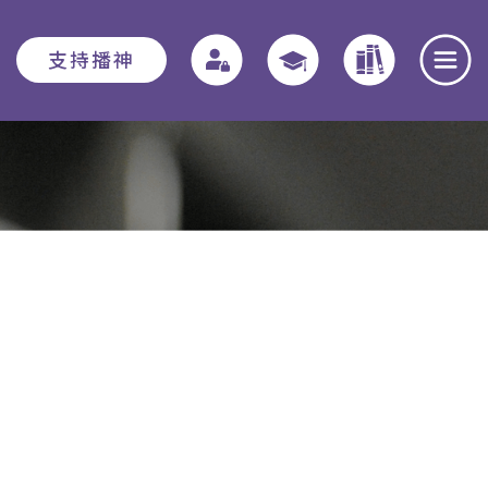
支持播神
報名須知
教務資訊
學院動態
入學申請須知
教務章則
最新消息
出版
費用
特別生
奉獻團契
助學金與獎學
實習教育 - 道學碩
全職事奉探討
金
士
日
本院概覽
畢業生關顧計劃
聚會重溫