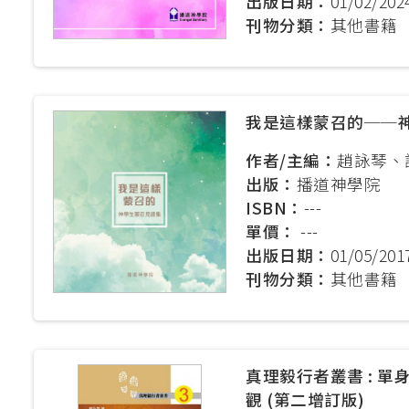
出版日期：
01/02/202
刊物分類：
其他書籍
釋經講道深造微證書
英國基督教國際神
聖經研究證書 / 
我是這樣蒙召的──
道學碩士（英國
作者/主編：
趙詠琴、
加拿大三一神學院
出版：
播道神學院
聖經證書(研究程
ISBN：
---
單價：
---
出版日期：
01/05/201
刊物分類：
其他書籍
真理毅行者叢書 : 單
觀 (第二增訂版)