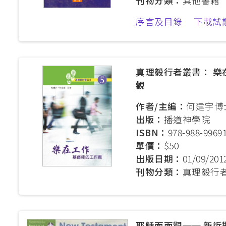
刊物分類：
其他書籍
序言及目錄
下載試
真理毅行者叢書： 樂
觀
作者/主編：
何建宇博
出版：
播道神學院
ISBN：
978-988-99691
單價：
$50
出版日期：
01/09/201
刊物分類：
真理毅行
耶穌面面觀── 新近