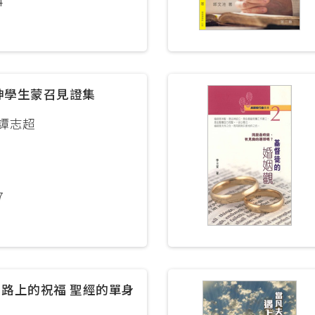
4
 (PMEP)
學院合辧課程
基督教研究碩士 (英國)
神學生蒙召見證集
）
譚志超
合辦課程
度)（加拿大）
7
身路上的祝福 聖經的單身