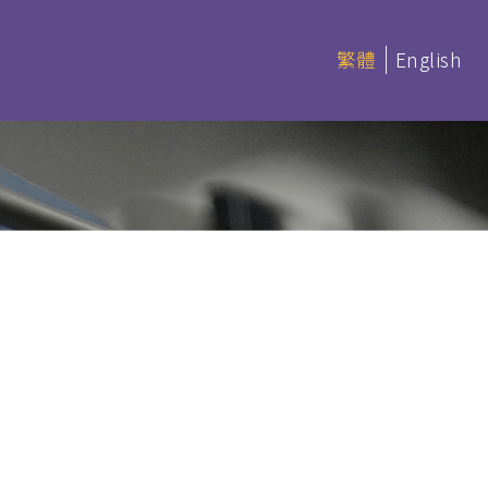
繁體
English
延伸部課程 (非學分)
本季科目
版刊物 - 本院
憑
延伸部證書課程
讀 (BACS &
基礎聖經
聖經研讀
神學研讀
教會事工
(PDBS)