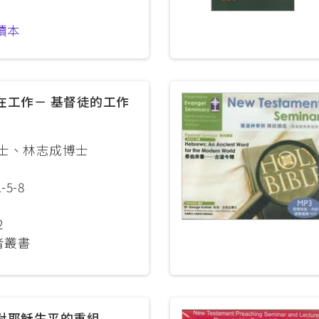
讀本
在工作－ 基督徒的工作
士、林志成博士
-5-8
2
者叢書
對耶穌生平的重組