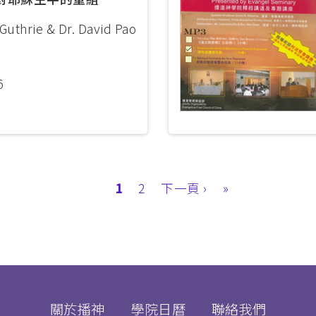
Guthrie & Dr. David Pao
6
目
1
Page
2
下
下一頁 ›
Last
»
前
一
page
頁
頁
面
關於播神
學院日曆
聯絡我們