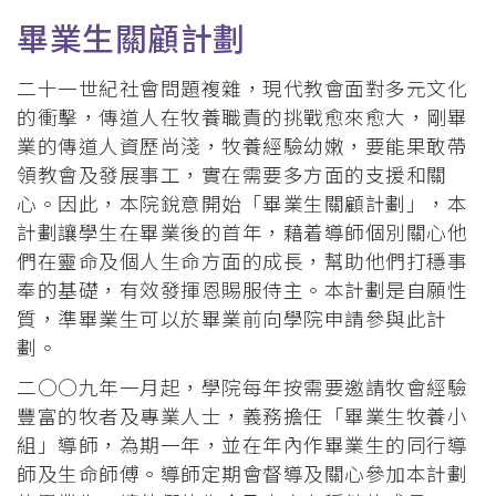
連
畢業生關顧計劃
結
二十一世紀社會問題複雜，現代教會面對多元文化
的衝擊，傳道人在牧養職責的挑戰愈來愈大，剛畢
業的傳道人資歷尚淺，牧養經驗幼嫩，要能果敢帶
領教會及發展事工，實在需要多方面的支援和關
心。因此，本院銳意開始「畢業生關顧計劃」，本
計劃讓學生在畢業後的首年，藉着導師個別關心他
們在靈命及個人生命方面的成長，幫助他們打穩事
奉的基礎，有效發揮恩賜服侍主。本計劃是自願性
質，準畢業生可以於畢業前向學院申請參與此計
劃。
二○○九年一月起，學院每年按需要邀請牧會經驗
豐富的牧者及專業人士，義務擔任「畢業生牧養小
組」導師，為期一年，並在年內作畢業生的同行導
師及生命師傅。導師定期會督導及關心參加本計劃