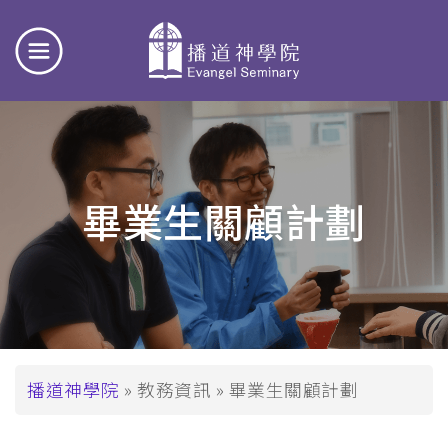
畢業生關顧計劃
導
播道神學院
教務資訊
畢業生關顧計劃
航