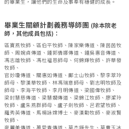
的畢業生，讓他們的生命及事奉有穩健的成長。
畢業生關顧計劃義務導師團
(除本院老
師，其他成員包括)：
區寶燕牧師、區伯平牧師、陳家樂傳道、陳茵茵牧
師、周婉貞傳道、鍾郭倩娜傳道、鍾吳惠音傳道、
馮志雄牧師、馮杜福恩師母、何錦輝牧師、許華發
牧師、
官妙瓊傳道、關惠如傳道、鄺士山牧師、黎李翠玲
師母、黎漢華牧師、林馮瑞意師母、劉志明牧師及
師母、李海平牧師、李月明傳道、梁國偉牧師、
梁封慧慈傳道、梁慧嫺傳道、梁錦江牧師、廖潔玲
牧師、盧朱燕群師母、盧子劍牧師、呂君望牧師、
羅秀英傳道、馬楊詠嫦博士、麥漢勳牧師、麥淑賢
牧師、
麥麗美傳道、萬愛青傳道、莫杰錚先生、莫曹玉冰