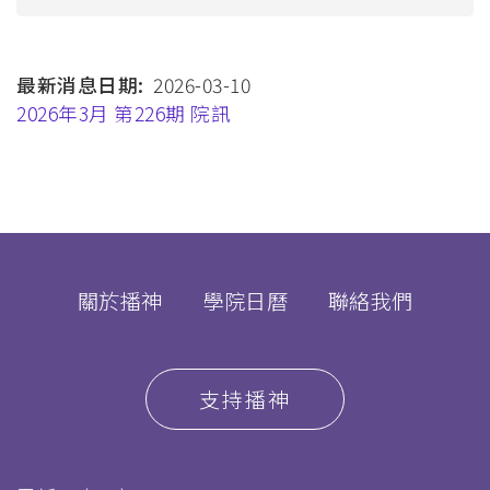
航
連
最新消息日期
2026-03-10
結
2026年3月 第226期 院訊
關於播神
學院日曆
聯絡我們
支持播神